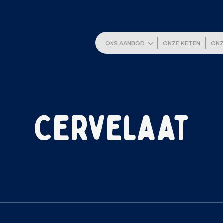
ONS AANBOD
ONZE KETEN
ONZ
Cervelaat