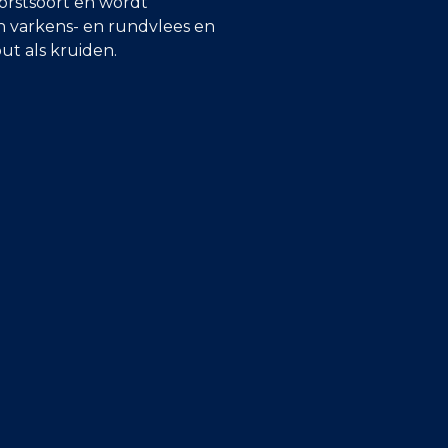
orstsoort en wordt
 varkens- en rundvlees en
ut als kruiden.