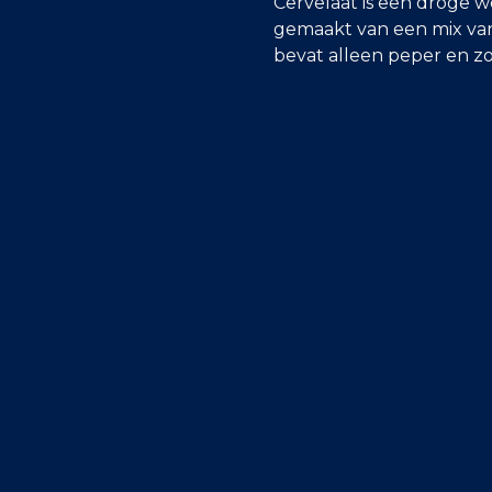
Cervelaat is een droge w
gemaakt van een mix van
bevat alleen peper en zo