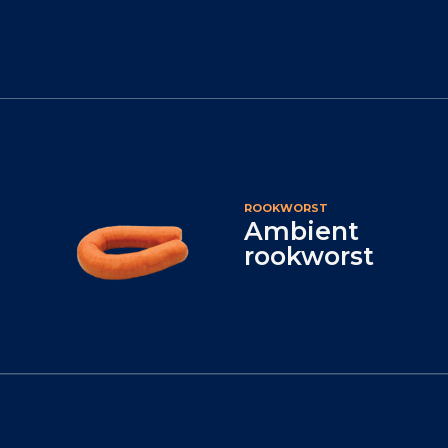
ROOKWORST
Ambient
rookworst