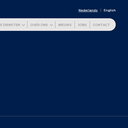
Nederlands
English
E DIENSTEN
OVER ONS
NIEUWS
JOBS
CONTACT